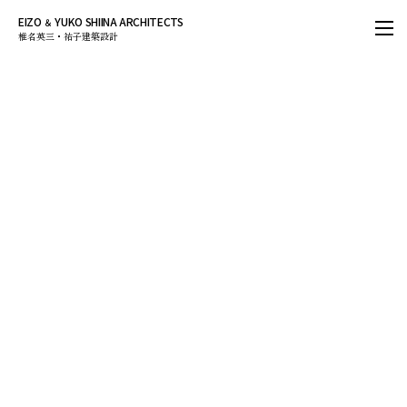
EIZO
YUKO SHIINA ARCHITECTS
＆
椎名英三・祐子建築設計