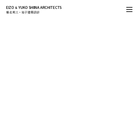
EIZO
YUKO SHIINA ARCHITECTS
＆
椎名英三・祐子建築設計