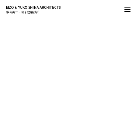
EIZO
YUKO SHIINA ARCHITECTS
＆
椎名英三・祐子建築設計