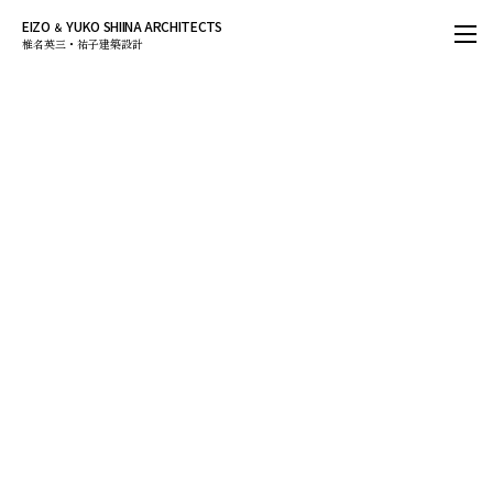
EIZO
YUKO SHIINA ARCHITECTS
＆
椎名英三・祐子建築設計