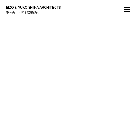
EIZO
YUKO SHIINA ARCHITECTS
＆
椎名英三・祐子建築設計