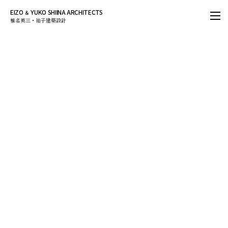
EIZO
YUKO SHIINA ARCHITECTS
＆
椎名英三・祐子建築設計